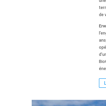
une
ter
de 
Erw
l’e
ans
opé
d’u
Bio
éne