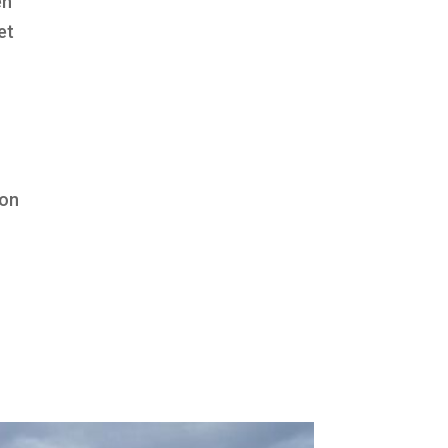
en
et
ion