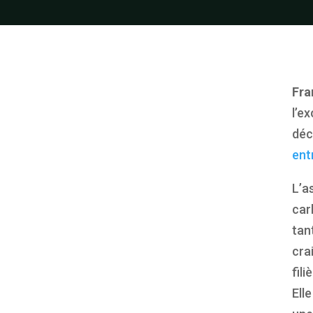
Fra
l’e
déc
ent
L’a
car
tan
cra
fil
Ell