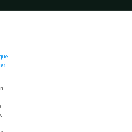
ique
er.
z
on
a
.
e