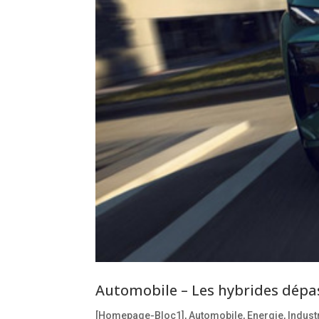
Automobile – Les hybrides dépa
[Homepage-Bloc1]
,
Automobile
,
Energie
,
Indust