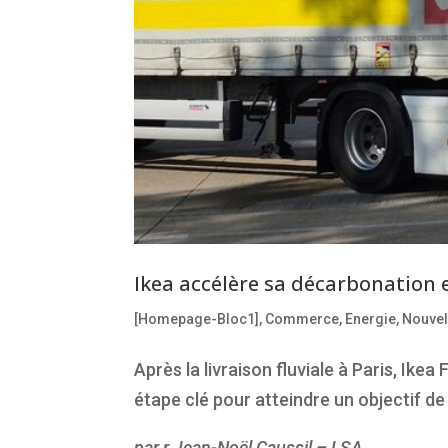
Ikea accélère sa décarbonation 
[Homepage-Bloc1]
,
Commerce
,
Energie
,
Nouvel
Après la livraison fluviale à Paris, Ike
étape clé pour atteindre un objectif d
par r Jean-Noël Caussil – LSA