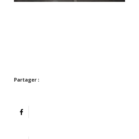
© Louise Allavoine / Paris Habitat
Inauguration d’une installation géothermique dans le parking du 53
avenue Philippe Auguste, fin février 2025, à Paris
Partager :