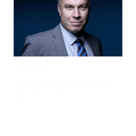
© JOEL SAGET / AFP
François Gemenne milite pour des investissements privés
dérisqués dans les pays du Sud.