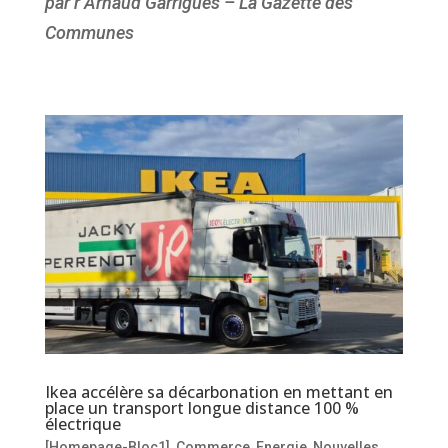
par r Arnaud Garrigues – La Gazette des
Communes
Ikea accélère sa décarbonation en mettant en
place un transport longue distance 100 %
électrique
[Homepage-Bloc1]
,
Commerce
,
Energie
,
Nouvelles