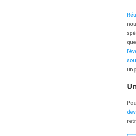
Réu
no
spé
que
l’é
sou
un
Un
Pour
dev
ret