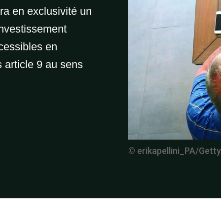
era en exclusivité un
’investissement
cessibles en
 article 9 au sens
© erikapellini_PA/Gett