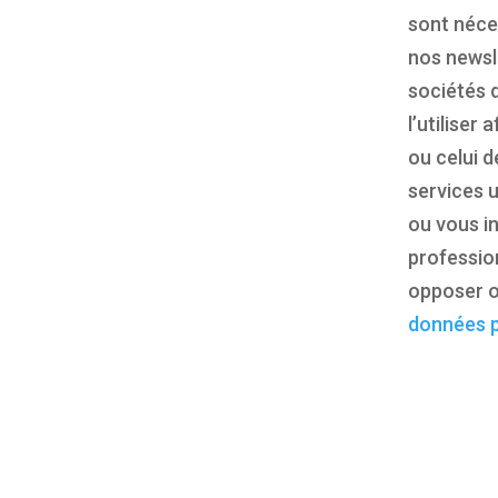
sont néces
nos newsl
sociétés 
l’utiliser
ou celui d
services u
ou vous i
profession
opposer o
données p