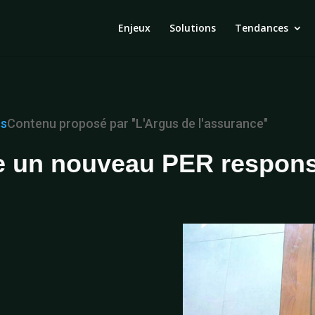
Enjeux
Solutions
Tendances
ns
Contenu proposé par "L'Argus de l'assurance"
nce un nouveau PER respon