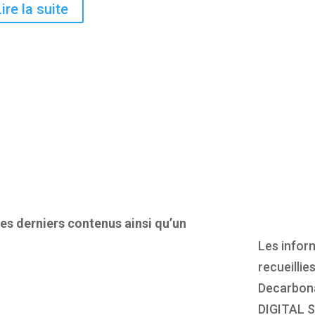
Lire la suite
es derniers contenus ainsi qu’un
Les infor
recueillie
Decarbona
DIGITAL S