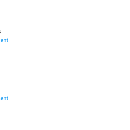
s
nent
ent