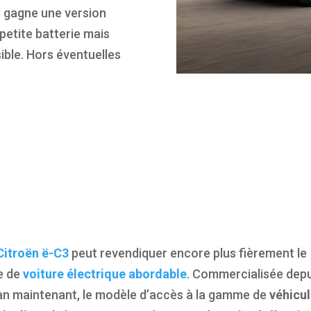
n gagne une version
petite batterie mais
ible. Hors éventuelles
Le premier prix catalogue de la Citroën
l’ajout d’une version à l’autonomie rédui
© Damien Vignaux / Continental Producti
Citroën ë-C3
peut revendiquer encore plus fièrement le
re de
voiture électrique abordable
. Commercialisée depu
an maintenant, le modèle d’accès à la gamme de
véhicu