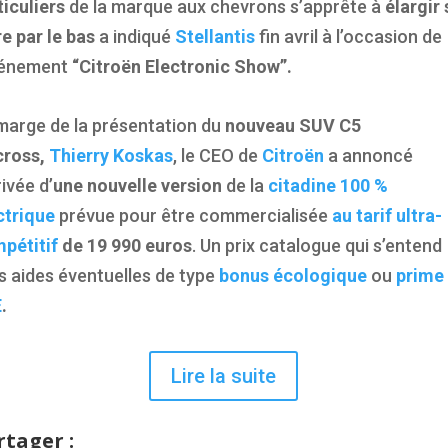
ticuliers
de la marque aux chevrons s’apprête à
élargir
re par le bas
a indiqué
Stellantis
fin avril à l’occasion de
vénement
“Citroën Electronic Show”.
marge de la présentation du
nouveau SUV C5
cross,
Thierry Koskas
, le CEO de
Citroën
a annoncé
rivée d’
une nouvelle version
de la
citadine 100 %
ctrique
prévue pour être commercialisée
au tarif ultra-
pétitif
de 19 990 euros
. Un prix catalogue qui s’entend
s aides éventuelles de type
bonus écologique
ou
prime
E
.
Lire la suite
rtager :