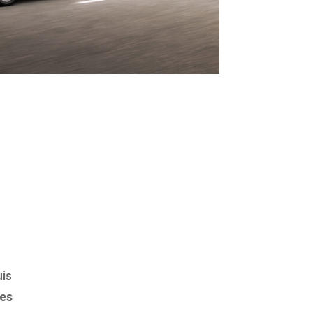
 ë-C3 chute sous la barre des 20 000 euros (hors aides) avec
te.
ons / Citroën / Stellantis
is
les