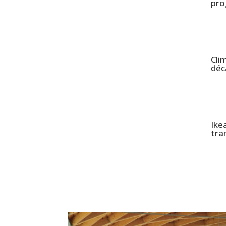
pro
Cli
déc
Ike
tra