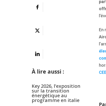
par
off
l’é
En 
Air
l’ar
éle
com
hor
À lire aussi :
CE
Key 2026, l’exposition
sur la transition
énergétique au
programme en italie
Pa