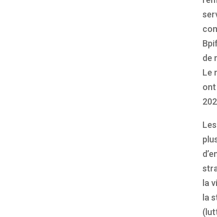
ser
com
Bpi
de 
Le 
ont
202
Les
plu
d’e
str
la v
la 
(lu