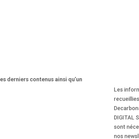
es derniers contenus ainsi qu’un
Les infor
recueillie
Decarbona
DIGITAL S
sont néces
nos newsl