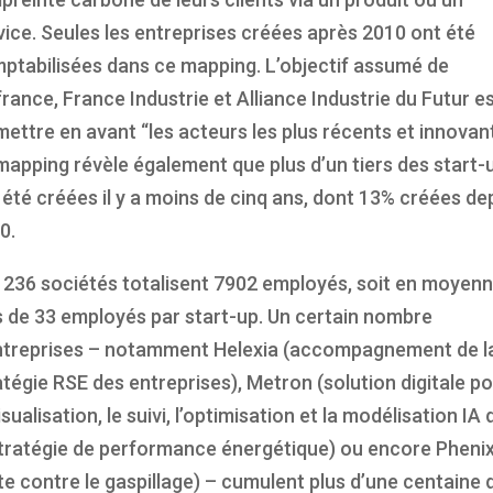
vice. Seules les entreprises créées après 2010 ont été
ptabilisées dans ce mapping. L’objectif assumé de
france, France Industrie et Alliance Industrie du Futur e
mettre en avant “les acteurs les plus récents et innovan
mapping révèle également que plus d’un tiers des start-
 été créées il y a moins de cinq ans, dont 13% créées de
0.
 236 sociétés totalisent 7902 employés, soit en moyen
s de 33 employés par start-up. Un certain nombre
ntreprises – notamment Helexia (accompagnement de l
atégie RSE des entreprises), Metron (solution digitale p
isualisation, le suivi, l’optimisation et la modélisation IA 
stratégie de performance énergétique) ou encore Pheni
tte contre le gaspillage) – cumulent plus d’une centaine 