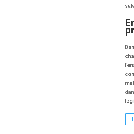
sala
E
p
Dan
cha
l’e
com
mat
dan
logi