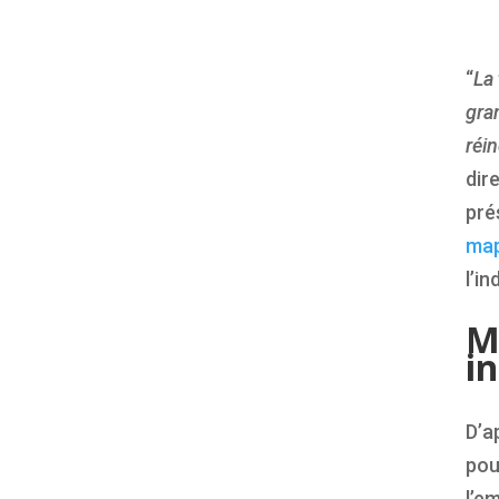
“
La 
gran
réin
dir
pré
map
l’i
M
i
D’a
pou
l’e