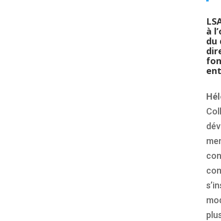
LSA
à l
du
dir
fon
ent
Hél
Col
dév
mem
con
com
s’i
mod
plu