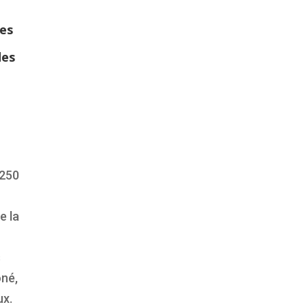
tes
des
 250
e la
s
oné,
ux.