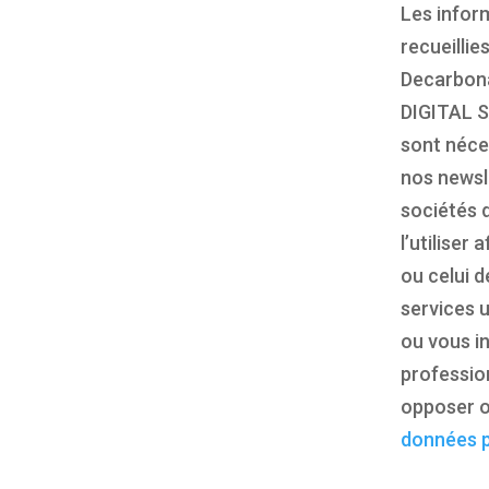
Les infor
recueillie
Decarbona
DIGITAL S
sont néces
nos newsl
sociétés 
l’utiliser
ou celui d
services u
ou vous i
profession
opposer o
données p