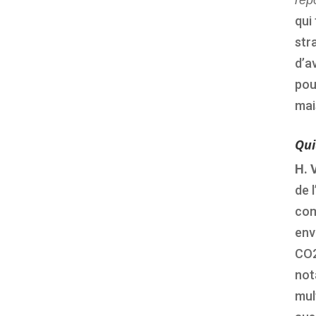
rep
qui 
str
d’a
pou
mai
Qu
H. 
de 
com
env
CO2
not
mul