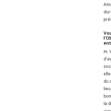
Ain
dur
pré
Vou
l’O
ent
H. 
d’a
soc
ell
du 
lie
bon
la 