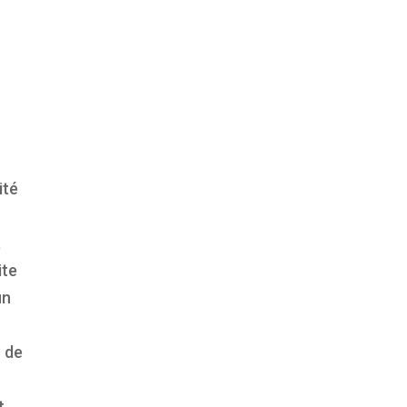
ité
,
ite
un
r de
t