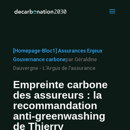
[Homepage-Bloc1]
Assurances
Enjeux
Gouvernance carbone
par Géraldine
Dauvergne - L'Argus de l'assurance
Empreinte carbone
des assureurs : la
recommandation
anti-greenwashing
de Thierry