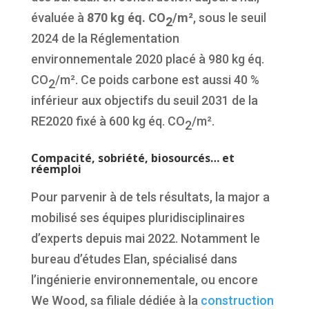
évaluée à
870 kg éq. CO
/m²
, sous le seuil
2
2024 de la Réglementation
environnementale 2020 placé à 980 kg éq.
CO
/m². Ce poids carbone est aussi 40 %
2
inférieur aux objectifs du seuil 2031 de la
RE2020 fixé à 600 kg éq. CO
/m².
2
Compacité, sobriété, biosourcés… et
réemploi
Pour parvenir à de tels résultats, la major a
mobilisé ses équipes pluridisciplinaires
d’experts depuis mai 2022. Notamment le
bureau d’études Elan, spécialisé dans
l’ingénierie environnementale, ou encore
We Wood, sa filiale dédiée à la
construction