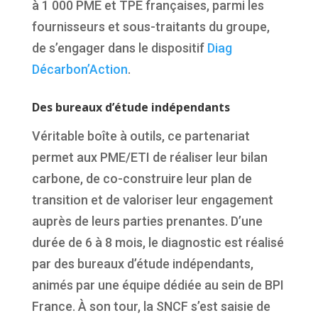
à 1
000 PME
et TPE françaises, parmi les
fournisseurs et sous-traitants du groupe
,
de
s’engager dans le dispositif
Diag
D
é
carbon
’
Action
.
Des bureaux d’étude indépendants
Véritable boîte à outils, ce partenariat
permet aux PME/ETI de réaliser leur bilan
carbone, de
co-
construire leur plan de
transition et de valoriser leur engagement
aupr
è
s de leurs parties prenantes. D’une
durée de 6 à 8 mois, le diagnostic est réalisé
par des bureaux d’étude indépendants,
anim
és par une équipe dédiée au
sein de B
PI
France. À son tour, la SNCF s’est saisie de