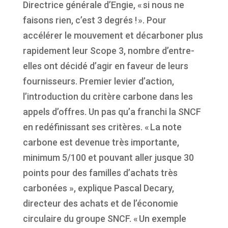
Directrice
géné
rale
d
’
Engie, «
si
nous ne
faisons
rien
,
c’est
3
degrés
!
». Pour
accélérer
le
mouvement
et
décarboner
plus
rapidement
leur
Scope 3
,
nombre
d’entre-
elles
ont
décidé
d’agir
en
faveur
de
leurs
fournisseurs
. Premier levier
d’action
,
l’introduction
du
critère
carbone
dans les
appels
d’offres
. Un pas
qu’a
franchi
la SNCF
en
redéfinissant
ses
critères
. «
La note
carbone
est
devenue
très
importante
,
minimum 5/100 et
pouvant
aller
jusque
30
points pour des
familles
d’achats très
carbonées
»
,
explique
Pascal
Decary
,
directeur
des
achats
et de
l’économie
circulaire
du
groupe
SNCF.
«
Un
exemple