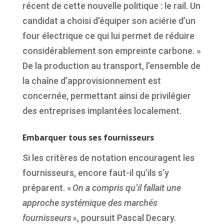
récent
de
cette
nouvelle
politique :
le rail. Un
candidat
a
choisi
d’équiper
son
aciérie
d’un
four
électrique
ce
qui
lui
permet
de
réduire
considérablement
son
empreinte
carbone
.
»
De la production au transport,
l’ensemble
de
la
chaîne
d’approvisionnement
est
concernée
,
permettant
ainsi
de
privilégier
des
entreprises
implantées
localement
.
Embarquer tous ses fournisseurs
Si les critères de notation encouragent les
fournisseurs, encore faut-il qu’ils s’y
préparent. «
On a compris qu’il fallait une
approche systémique des marchés
fournisseurs
», poursuit Pascal Decary.